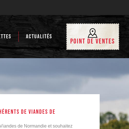
ETTES
ACTUALITÉS
Point de ventes
HÉRENTS DE viandes DE
 Viandes de Normandie et souhaitez